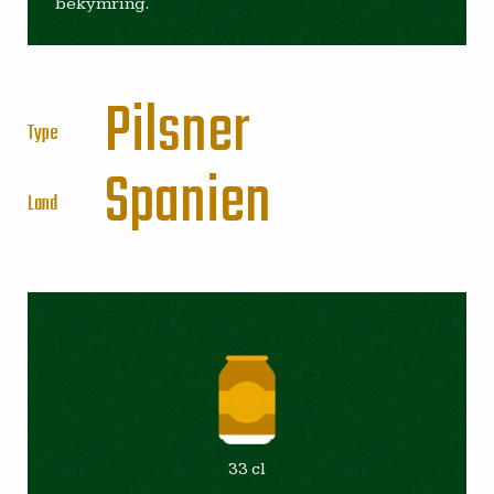
bekymring.
Pilsner
Type
Spanien
Land
33 cl