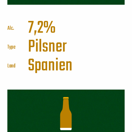
7,2%
Alc.
Pilsner
Type
Spanien
Land