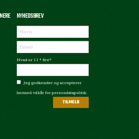
NERE
NYHEDSBREV
Hvad er 11 * fire?
Jeg godkender og accepterer
hermed vilkår for persondatapolitik.