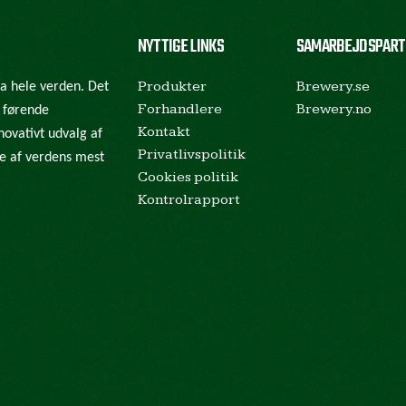
NYTTIGE LINKS
SAMARBEJDSPART
Produkter
Brewery.se
ra hele verden. Det
Forhandlere
Brewery.no
e førende
Kontakt
novativt udvalg af
Privatlivspolitik
gle af verdens mest
Cookies politik
Kontrolrapport