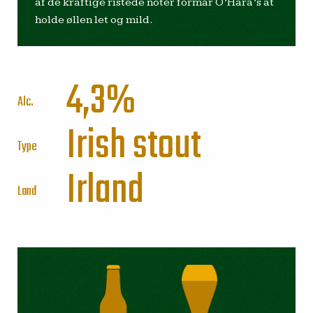
af de kraftige ristede noter formår O’Hara’s at
holde øllen let og mild.
4,3%
Alc.
Irish stout
Type
Irland
Land