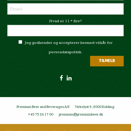
Hvad er 11 * fire?
Jeg godkender og accepterer hermed vilkår for
persondatapolitik.
Premium Beer and Beverages A/S
Virkelyst 9 , 6000 Kolding
+45 75 24 17 00
premium@premiumbeer.dk