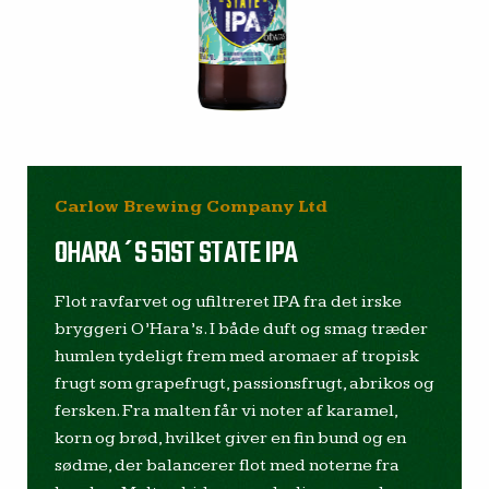
Carlow Brewing Company Ltd
OHARA´S 51ST STATE IPA
Flot ravfarvet og ufiltreret IPA fra det irske
bryggeri O’Hara’s. I både duft og smag træder
humlen tydeligt frem med aromaer af tropisk
frugt som grapefrugt, passionsfrugt, abrikos og
fersken. Fra malten får vi noter af karamel,
korn og brød, hvilket giver en fin bund og en
sødme, der balancerer flot med noterne fra