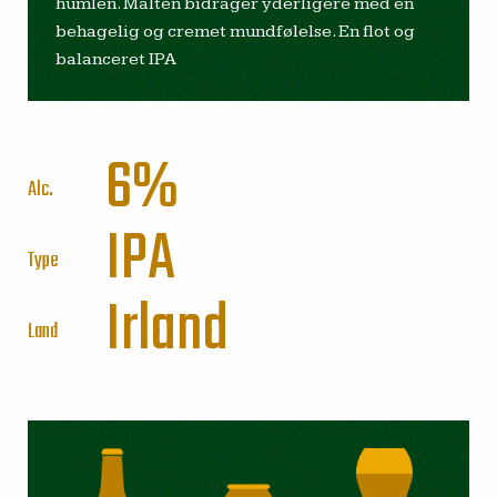
humlen. Malten bidrager yderligere med en
behagelig og cremet mundfølelse. En flot og
balanceret IPA
6%
Alc.
IPA
Type
Irland
Land