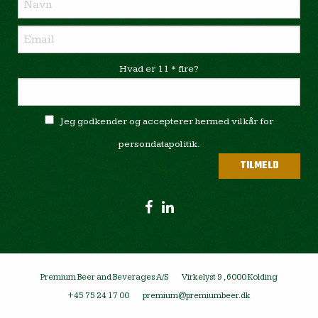
Hvad er 11 * fire?
Jeg godkender og accepterer hermed vilkår for
persondatapolitik.
Premium Beer and Beverages A/S
Virkelyst 9 , 6000 Kolding
+45 75 24 17 00
premium@premiumbeer.dk