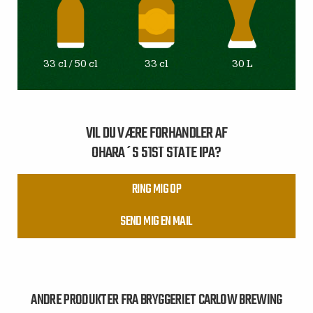
33 cl / 50 cl
33 cl
30 L
VIL DU VÆRE FORHANDLER AF
OHARA´S 51ST STATE IPA?
RING MIG OP
SEND MIG EN MAIL
ANDRE PRODUKTER FRA BRYGGERIET CARLOW BREWING