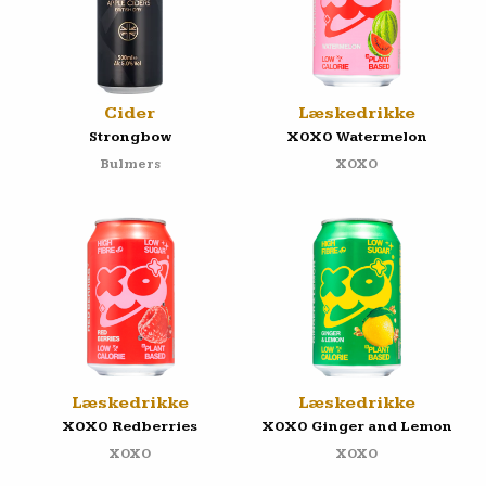
Cider
Læskedrikke
Strongbow
XOXO Watermelon
Bulmers
XOXO
Læskedrikke
Læskedrikke
XOXO Redberries
XOXO Ginger and Lemon
XOXO
XOXO