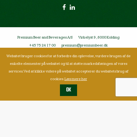
Premium Beer and Beverages A/S
Virkelyst 9 , 6000 Kolding
+45 75 24 17 00
premium@premiumbeer.dk
Websitet bruger cookies for at forbedre din oplevelse, vurdere brugen af de
enkelte elementer på websitet og til at støtte markedsføringen af vores
services. Ved at klikke videre på websitet accepterer du websitets brug af
cookies.
Læs mere her
OK