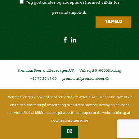
Jeg godkender og accepterer hermed vilkår for
persondatapolitik.
Premium Beer and Beverages A/S
Virkelyst 9 , 6000 Kolding
+45 75 24 17 00
premium@premiumbeer.dk
Websitet bruger cookies for at forbedre din oplevelse, vurdere brugen af de
enkelte elementer på websitet og til at støtte markedsføringen af vores
services. Ved at klikke videre på websitet accepterer du websitets brug af
cookies.
Læs mere her
OK