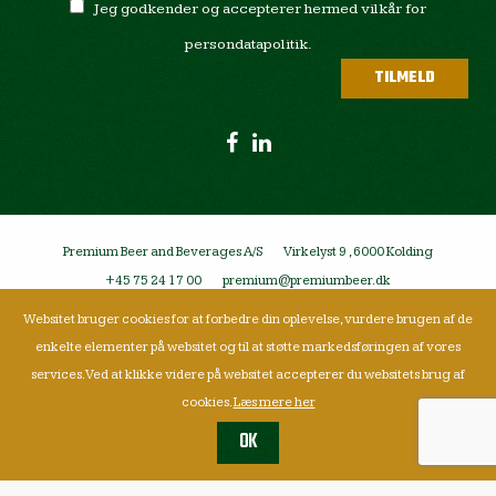
Jeg godkender og accepterer hermed vilkår for
persondatapolitik.
Premium Beer and Beverages A/S
Virkelyst 9 , 6000 Kolding
+45 75 24 17 00
premium@premiumbeer.dk
Websitet bruger cookies for at forbedre din oplevelse, vurdere brugen af de
enkelte elementer på websitet og til at støtte markedsføringen af vores
services. Ved at klikke videre på websitet accepterer du websitets brug af
cookies.
Læs mere her
OK