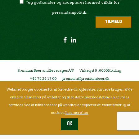
Jeg godkender og accepterer hermed vilkår for
persondatapolitik.
Premium Beer and Beverages A/S
Virkelyst 9 , 6000 Kolding
+45 75 24 17 00
premium@premiumbeer.dk
Websitet bruger cookies for at forbedre din oplevelse, vurdere brugen af de
enkelte elementer på websitet og til at støtte markedsføringen af vores
services. Ved at klikke videre på websitet accepterer du websitets brug af
cookies.
Læs mere her
OK