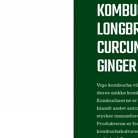
KOMBU
LONGB
CURCU
GINGER
Vigo kombucha vil
deres unikke kom
Kombuchaerne er 
blandt andet antio
styrker immunforsv
Produkterne er fr
kombuchakulturer,