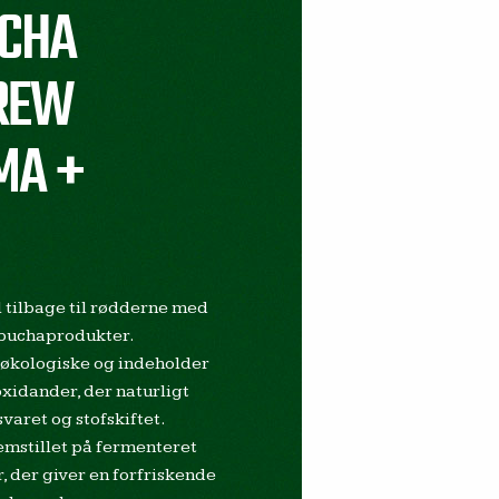
CHA
REW
MA +
 tilbage til rødderne med
buchaprodukter.
økologiske og indeholder
xidander, der naturligt
aret og stofskiftet.
emstillet på fermenteret
 der giver en forfriskende