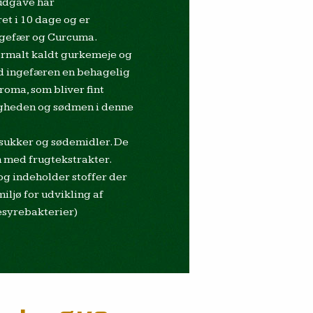
udgave har
et i 10 dage og er
ngefær og Curcuma.
rmalt kaldt gurkemeje og
 ingefæren en behagelig
roma, som bliver fint
igheden og sødmen i denne
sukker og sødemidler. De
 med frugtekstrakter.
og indeholder stoffer der
iljø for udvikling af
esyrebakterier)