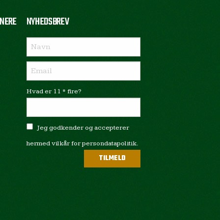
NERE
NYHEDSBREV
Hvad er 11 * fire?
Jeg godkender og accepterer
hermed vilkår for persondatapolitik.