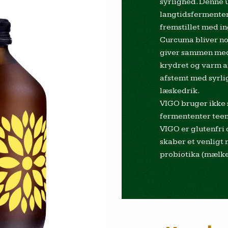
syrlighed. Denne 
langtidsfermenter
fremstillet med i
Curcuma bliver no
giver sammen med
krydret og varm a
afstemt med syrl
læskedrik.
VIGO bruger ikke 
fermententer teen
VIGO er glutenfri 
skaber et venligt m
probiotika (mælk