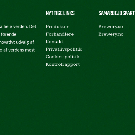
NYTTIGE LINKS
SAMARBEJDSPART
Produkter
Brewery.se
ra hele verden. Det
Forhandlere
Brewery.no
e førende
Kontakt
novativt udvalg af
Privatlivspolitik
gle af verdens mest
Cookies politik
Kontrolrapport