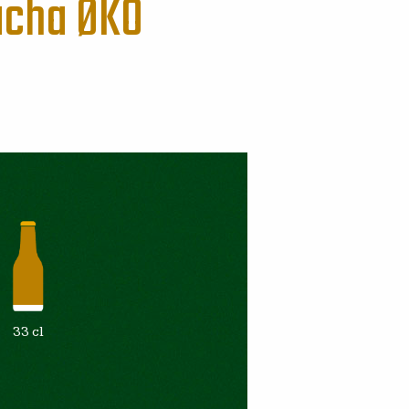
cha
ØKO
33 cl