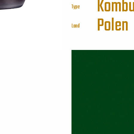
Kombu
Type
Polen
Land