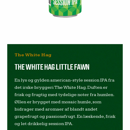
The White Hag
THE WHITE HAG LITTLE FAWN
En lys og gylden american-style session IPA fra
det irske bryggeri The White Hag. Duften er
frisk og frugtig med tydelige noter fra humlen.
Øllen er brygget med mosaic humle, som
bidrager med aromaer af blandt andet
grapefrugt og passionsfrugt. En læskende, frisk
og let drikkelig session IPA.