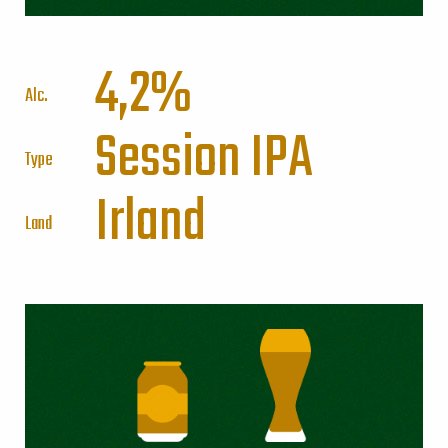
4,2%
Alc.
Session IPA
Type
Irland
Land