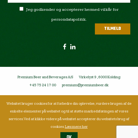
Jeg godkender og accepterer hermed vilkår for
persondatapolitik.
Premium Beer and Beverages A/S
Virkelyst 9 , 6000 Kolding
+45 75 24 17 00
premium@premiumbeer.dk
Websitet bruger cookies for at forbedre din oplevelse, vurdere brugen af de
enkelte elementer på websitet og til at støtte markedsføringen af vores
services. Ved at klikke videre på websitet accepterer du websitets brug af
cookies.
Læs mere her
OK