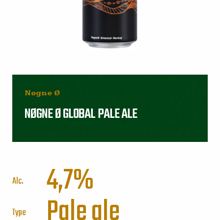
Nøgne Ø
NØGNE Ø GLOBAL PALE ALE
4,7%
Alc.
Pale ale
Type