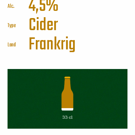
4,5%
Alc.
Cider
Type
Frankrig
Land
33 cl