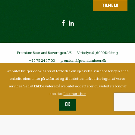
Premium Beer and Beverages A/S
Virkelyst 9 , 6000 Kolding
+45 75 24 17 00
premium@premiumbeer.dk
Websitet bruger cookies for at forbedre din oplevelse, vurdere brugen af de
enkelte elementer på websitet og til at støtte markedsføringen af vores
services. Ved at klikke videre på websitet accepterer du websitets brug af
cookies.
Læs mere her
OK