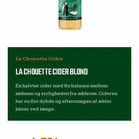
La Chouette Cidre
LA CHOUETTE CIDER BLOND
En halvtør cider med fin balance mellem
sødmen og syrligheden fra æblerne. Cideren
har en flot dybde og eftersmagen af æbler
bliver ved længe.