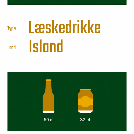
Læskedrikke
Type
Island
Land
50 cl
33 cl