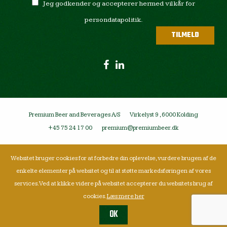
Jeg godkender og accepterer hermed vilkår for
persondatapolitik.
Premium Beer and Beverages A/S
Virkelyst 9 , 6000 Kolding
+45 75 24 17 00
premium@premiumbeer.dk
Websitet bruger cookies for at forbedre din oplevelse, vurdere brugen af de
enkelte elementer på websitet og til at støtte markedsføringen af vores
services. Ved at klikke videre på websitet accepterer du websitets brug af
cookies.
Læs mere her
OK