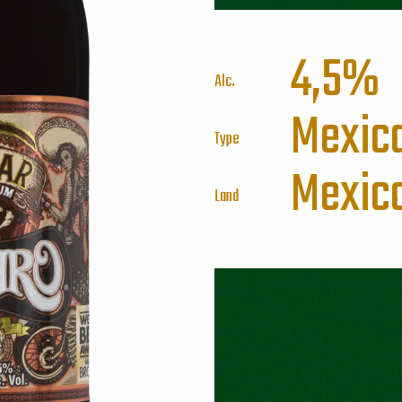
4,5%
Alc.
Mexica
Type
Mexic
Land