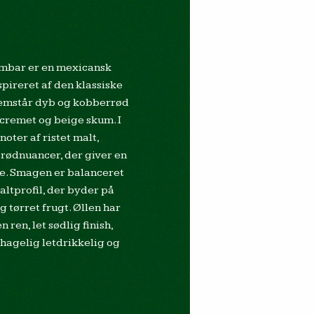
mbar er en mexicansk
pireret af den klassiske
fremstår dyb og kobberrød
 cremet og beige skum. I
oter af ristet malt,
brødnuancer, der giver en
. Smagen er balanceret
ltprofil, der byder på
 tørret frugt. Øllen har
ren, let sødlig finish,
hagelig letdrikkelig og