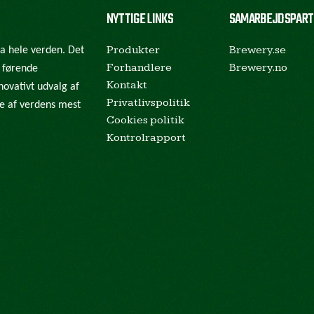
NYTTIGE LINKS
SAMARBEJDSPART
Produkter
Brewery.se
ra hele verden. Det
Forhandlere
Brewery.no
e førende
Kontakt
novativt udvalg af
Privatlivspolitik
gle af verdens mest
Cookies politik
Kontrolrapport