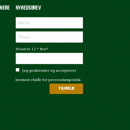
NERE
NYHEDSBREV
Hvad er 11 * fire?
Jeg godkender og accepterer
hermed vilkår for persondatapolitik.