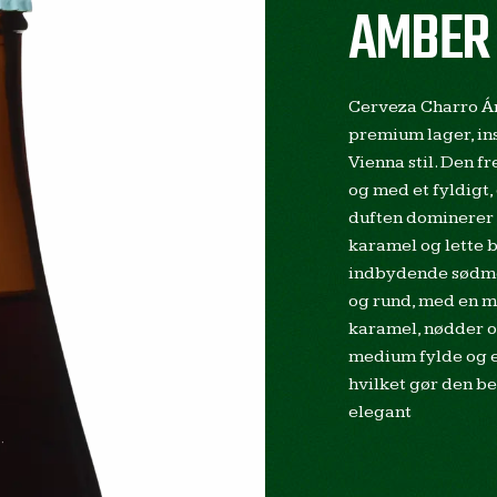
AMBER
Cerveza Charro Á
premium lager, ins
Vienna stil. Den 
og med et fyldigt,
duften dominerer n
karamel og lette 
indbydende sødme
og rund, med en ma
karamel, nødder og
medium fylde og en 
hvilket gør den be
elegant