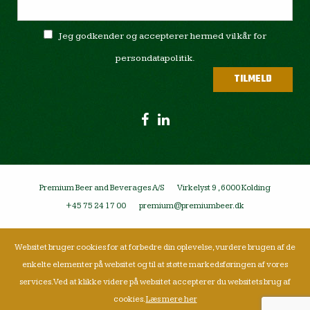
Jeg godkender og accepterer hermed vilkår for
persondatapolitik.
Premium Beer and Beverages A/S
Virkelyst 9 , 6000 Kolding
+45 75 24 17 00
premium@premiumbeer.dk
Websitet bruger cookies for at forbedre din oplevelse, vurdere brugen af de
enkelte elementer på websitet og til at støtte markedsføringen af vores
services. Ved at klikke videre på websitet accepterer du websitets brug af
cookies.
Læs mere her