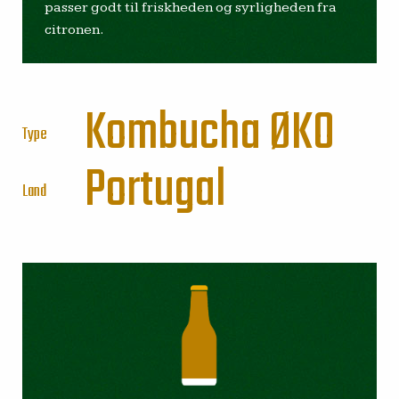
passer godt til friskheden og syrligheden fra
citronen.
Kombucha
ØKO
Type
Portugal
Land