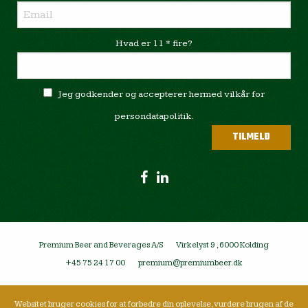
Hvad er 11 * fire?
Jeg godkender og accepterer hermed vilkår for
persondatapolitik.
Premium Beer and Beverages A/S
Virkelyst 9 , 6000 Kolding
+45 75 24 17 00
premium@premiumbeer.dk
Websitet bruger cookies for at forbedre din oplevelse, vurdere brugen af de