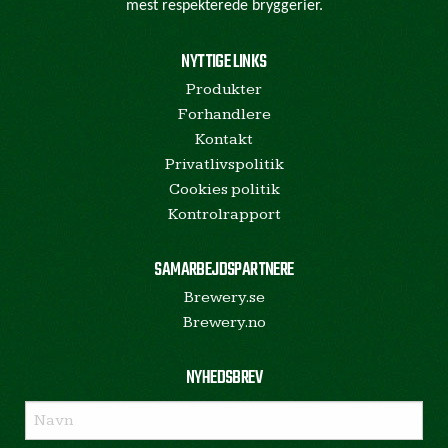
mest respekterede bryggerier.
NYTTIGE LINKS
Produkter
Forhandlere
Kontakt
Privatlivspolitik
Cookies politik
Kontrolrapport
SAMARBEJDSPARTNERE
Brewery.se
Brewery.no
NYHEDSBREV