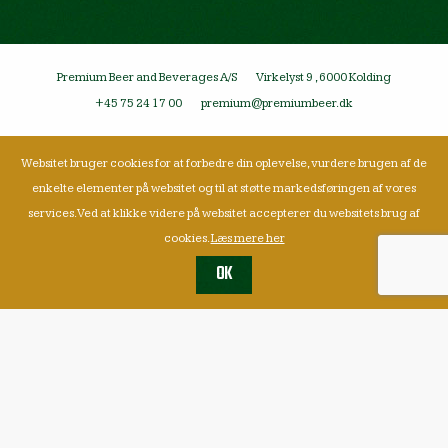
Premium Beer and Beverages A/S
Virkelyst 9 , 6000 Kolding
+45 75 24 17 00
premium@premiumbeer.dk
Websitet bruger cookies for at forbedre din oplevelse, vurdere brugen af de
enkelte elementer på websitet og til at støtte markedsføringen af vores
services. Ved at klikke videre på websitet accepterer du websitets brug af
cookies.
Læs mere her
OK