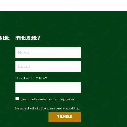
NERE
NYHEDSBREV
Hvad er 11 * fire?
Jeg godkender og accepterer
hermed vilkår for persondatapolitik.