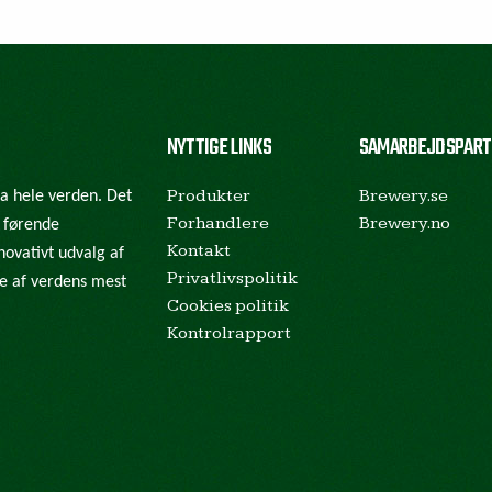
NYTTIGE LINKS
SAMARBEJDSPART
Produkter
Brewery.se
ra hele verden. Det
Forhandlere
Brewery.no
e førende
Kontakt
novativt udvalg af
Privatlivspolitik
gle af verdens mest
Cookies politik
Kontrolrapport