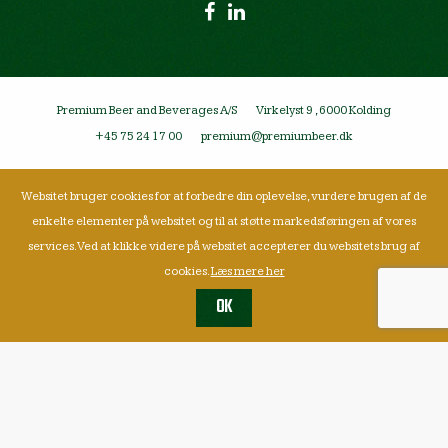
Premium Beer and Beverages A/S
Virkelyst 9 , 6000 Kolding
+45 75 24 17 00
premium@premiumbeer.dk
Websitet bruger cookies for at forbedre din oplevelse, vurdere brugen af de
enkelte elementer på websitet og til at støtte markedsføringen af vores
services. Ved at klikke videre på websitet accepterer du websitets brug af
cookies.
Læs mere her
OK