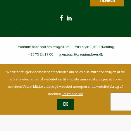
Premium Beer and Beverages A/S
Virkelyst 9 , 6000 Kolding
+45 75 24 17 00
premium@premiumbeer.dk
Websitet bruger cookies for at forbedre din oplevelse, vurdere brugen af de
enkelte elementer på websitet og til at støtte markedsføringen af vores
services. Ved at klikke videre på websitet accepterer du websitets brug af
cookies.
Læs mere her
OK