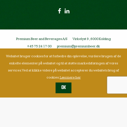
Premium Beer and Beverages A/S
Virkelyst 9 , 6000 Kolding
+45 75 24 17 00
premium@premiumbeer.dk
Websitet bruger cookies for at forbedre din oplevelse, vurdere brugen af de
enkelte elementer på websitet og til at støtte markedsføringen af vores
services. Ved at klikke videre på websitet accepterer du websitets brug af
cookies.
Læs mere her
OK