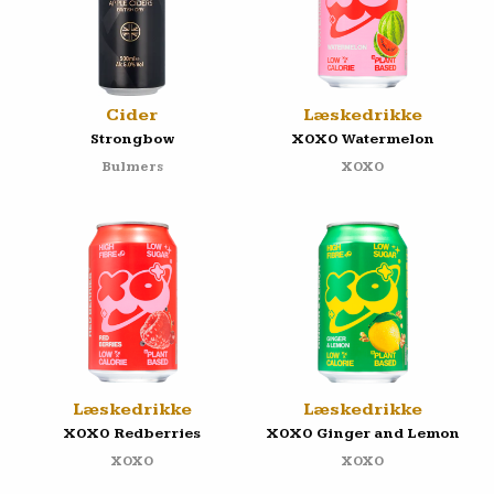
Cider
Læskedrikke
Strongbow
XOXO Watermelon
Bulmers
XOXO
Læskedrikke
Læskedrikke
XOXO Redberries
XOXO Ginger and Lemon
XOXO
XOXO