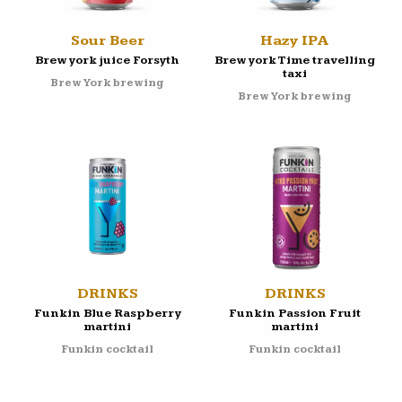
Sour Beer
Hazy IPA
Brew york juice Forsyth
Brew york Time travelling
taxi
Brew York brewing
Brew York brewing
DRINKS
DRINKS
Funkin Blue Raspberry
Funkin Passion Fruit
martini
martini
Funkin cocktail
Funkin cocktail