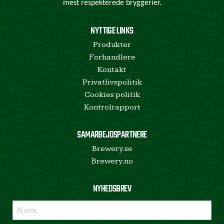
mest respekterede bryggerier.
NYTTIGE LINKS
Produkter
Forhandlere
Kontakt
Privatlivspolitik
Cookies politik
Kontrolrapport
SAMARBEJDSPARTNERE
Brewery.se
Brewery.no
NYHEDSBREV