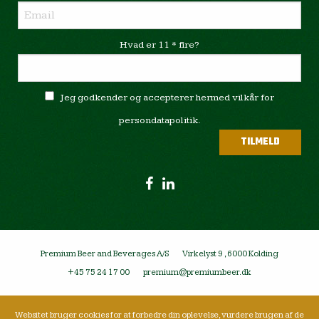
Hvad er 11 * fire?
Jeg godkender og accepterer hermed vilkår for
persondatapolitik.
Premium Beer and Beverages A/S
Virkelyst 9 , 6000 Kolding
+45 75 24 17 00
premium@premiumbeer.dk
Websitet bruger cookies for at forbedre din oplevelse, vurdere brugen af de