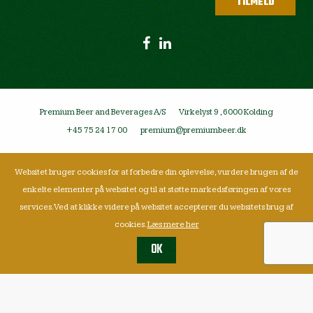
Premium Beer and Beverages A/S
Virkelyst 9 , 6000 Kolding
+45 75 24 17 00
premium@premiumbeer.dk
Websitet bruger cookies for at forbedre din oplevelse, vurdere brugen af de
enkelte elementer på websitet og til at støtte markedsføringen af vores
services. Ved at klikke videre på websitet accepterer du websitets brug af
cookies.
Læs mere her
OK