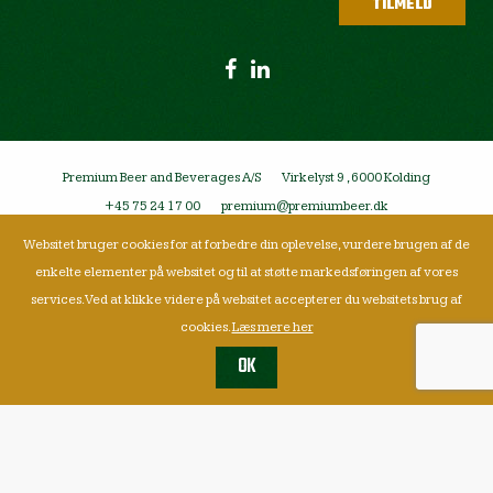
Premium Beer and Beverages A/S
Virkelyst 9 , 6000 Kolding
+45 75 24 17 00
premium@premiumbeer.dk
Websitet bruger cookies for at forbedre din oplevelse, vurdere brugen af de
enkelte elementer på websitet og til at støtte markedsføringen af vores
services. Ved at klikke videre på websitet accepterer du websitets brug af
cookies.
Læs mere her
OK